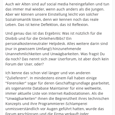
Auch wir Alten sind auf social media hereingefallen und tun
das immer mal wieder, wenn auch anders als die Jungen.
Aber wir können unsere Einstellung leicht von solcher
Sozialromantik lösen, denn wir kennen noch das reale
Leben. Das ist keine Deflektion, das ist Reflexion.
Und genau das ist das Ergebnis: Was ist nützlich für die
Divibib und für die Onleihen/Bibs? Ein
personalkostenneutraler Helpdesk. Alles weitere darin sind
(nur in gewissem Umfang!) hinzunehmende
Unannehmlichkeiten und Unwägbarkeiten. Was fragst Du
da noch? Das nennt sich zwar Userforum, ist aber doch kein
Forum der User, oder?
Ich kenne das schon viel länger und von anderen
"Zulieferern". In mindestens einem Fall haben einige
"Forensiker" sogar für deren Geschäftsgrundlage gearbeitet,
als sogenannte Database Maintainer für eine weltweite,
immer aktuelle Liste von Internet-Radiostationen. Als die
"Unwägbarkeiten" ihnen die Begrenztheit ihres technischen
Konzepts und ihre Programmierer-Schlamperei
unmissverständlich vor Augen geführt hatten, wurde das
Forum geschlossen und die Firma verkauft (oder