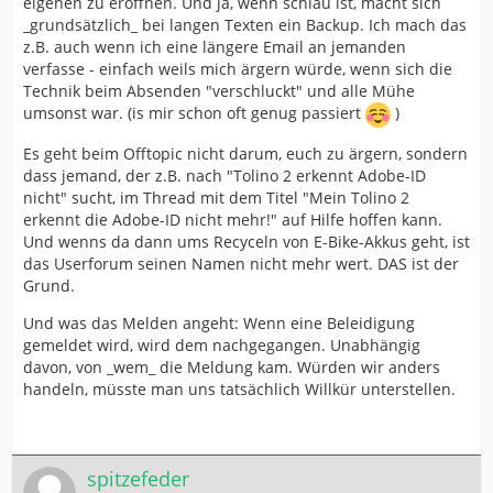
eigenen zu eröffnen. Und ja, wenn schlau ist, macht sich
_grundsätzlich_ bei langen Texten ein Backup. Ich mach das
z.B. auch wenn ich eine längere Email an jemanden
verfasse - einfach weils mich ärgern würde, wenn sich die
Technik beim Absenden "verschluckt" und alle Mühe
umsonst war. (is mir schon oft genug passiert
)
Es geht beim Offtopic nicht darum, euch zu ärgern, sondern
dass jemand, der z.B. nach "Tolino 2 erkennt Adobe-ID
nicht" sucht, im Thread mit dem Titel "Mein Tolino 2
erkennt die Adobe-ID nicht mehr!" auf Hilfe hoffen kann.
Und wenns da dann ums Recyceln von E-Bike-Akkus geht, ist
das Userforum seinen Namen nicht mehr wert. DAS ist der
Grund.
Und was das Melden angeht: Wenn eine Beleidigung
gemeldet wird, wird dem nachgegangen. Unabhängig
davon, von _wem_ die Meldung kam. Würden wir anders
handeln, müsste man uns tatsächlich Willkür unterstellen.
spitzefeder