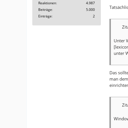
Reaktionen
4.987
Tatsächli
Beiträge
5.000
Einträge
2
Zi
Unter 
[lexico
unter 
Das soll
man dem 
einrichte
Zi
Window