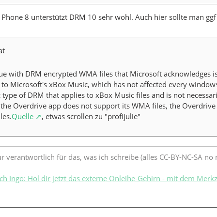
hone 8 unterstützt DRM 10 sehr wohl. Auch hier sollte man ggf 
at
ue with DRM encrypted WMA files that Microsoft acknowledges is i
 to Microsoft's xBox Music, which has not affected every windows 
c type of DRM that applies to xBox Music files and is not necessar
the Overdrive app does not support its WMA files, the Overdrive 
les.
Quelle
, etwas scrollen zu "profijulie"
ur verantwortlich für das, was ich schreibe (alles CC-BY-NC-SA no mi
ch Ingo: Hol dir jetzt das externe Onleihe-Gehirn - mit dem Merk