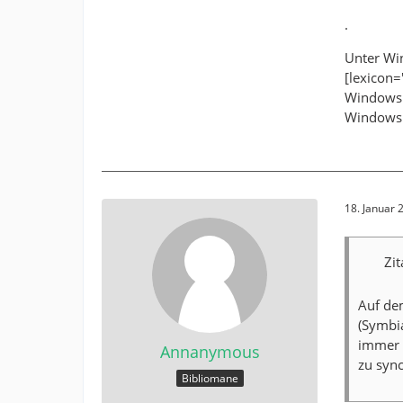
.
Unter Wi
[lexicon=
Windows 
Windows 
18. Januar
Zi
Auf de
(Symbi
immer 
Annanymous
zu sync
Bibliomane