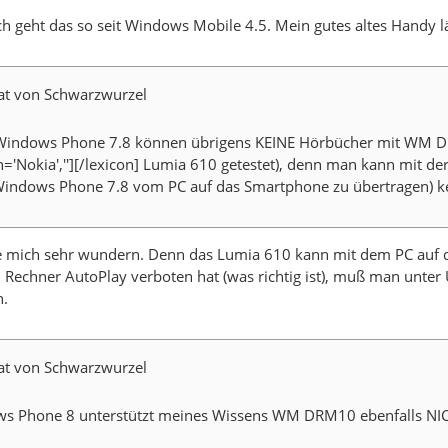
ch geht das so seit Windows Mobile 4.5. Mein gutes altes Handy lä
tat von Schwarzwurzel
Windows Phone 7.8 können übrigens KEINE Hörbücher mit WM 
n='Nokia',''][/lexicon] Lumia 610 getestet), denn man kann mit de
Windows Phone 7.8 vom PC auf das Smartphone zu übertragen) k
te mich sehr wundern. Denn das Lumia 610 kann mit dem PC auf d
Rechner AutoPlay verboten hat (was richtig ist), muß man unter
n.
tat von Schwarzwurzel
s Phone 8 unterstützt meines Wissens WM DRM10 ebenfalls NI