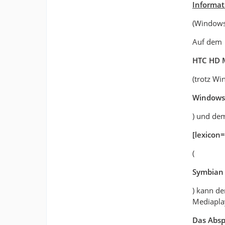
Informat
(Windows
Auf dem
HTC HD 
(trotz W
Windows 
) und de
[lexicon=
(
Symbian 
) kann d
Mediapla
Das Absp