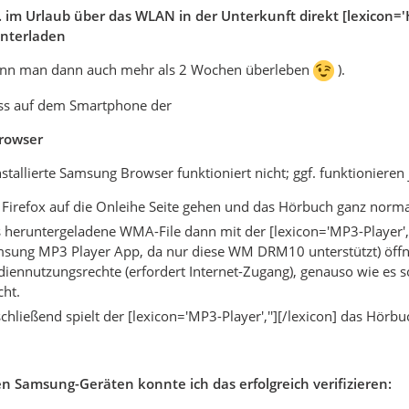
. im Urlaub über das WLAN in der Unterkunft direkt [lexicon='
unterladen
ann man dann auch mehr als 2 Wochen überleben
).
s auf dem Smartphone der
Browser
nstallierte Samsung Browser funktioniert nicht; ggf. funktionieren
 Firefox auf die Onleihe Seite gehen und das Hörbuch ganz nor
 heruntergeladene WMA-File dann mit der [lexicon='MP3-Player',''
sung MP3 Player App, da nur diese WM DRM10 unterstützt) öffne
iennutzungsrechte (erfordert Internet-Zugang), genauso wie es
ht.
chließend spielt der [lexicon='MP3-Player',''][/lexicon] das Hör
en Samsung-Geräten konnte ich das erfolgreich verifizieren: