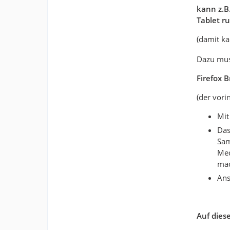
kann z.B
Tablet r
(damit k
Dazu mus
Firefox 
(der vori
Mit
Das
Sam
Med
mac
Ans
Auf dies