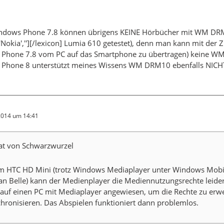
ndows Phone 7.8 können übrigens KEINE Hörbücher mit WM DR
'Nokia',''][/lexicon] Lumia 610 getestet), denn man kann mit der 
Phone 7.8 vom PC auf das Smartphone zu übertragen) keine WMA
Phone 8 unterstützt meines Wissens WM DRM10 ebenfalls NICH
 2014 um 14:41
tat von Schwarzwurzel
m HTC HD Mini (trotz Windows Mediaplayer unter Windows Mobile 6
an Belle) kann der Medienplayer die Mediennutzungsrechte leide
auf einen PC mit Mediaplayer angewiesen, um die Rechte zu erw
hronisieren. Das Abspielen funktioniert dann problemlos.