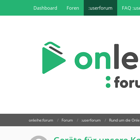
Dashboard
Foren
:userforum
FAQ :us
onleihe:forum
Forum
:userforum
Rund um die Onle