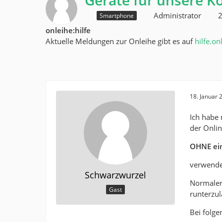
Geräte für unsere Ko
Administrator
2
Smartphone
onleihe:hilfe
Aktuelle Meldungen zur Onleihe gibt es auf
hilfe.on
18. Januar
Ich habe
der Onli
OHNE ei
verwende
Schwarzwurzel
Normaler
Gast
runterzul
Bei folg