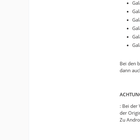
Gal
Gal
Gal
Gal
Gal
Gal
Bei den 
dann auc
ACHTUN
: Bei de
der Origi
Zu Andro