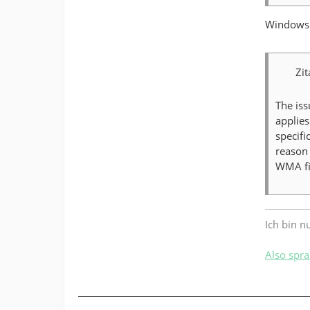
Windows P
Zit
The iss
applies
specifi
reason 
WMA fi
Ich bin n
Also spra