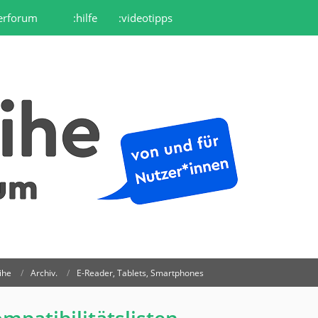
erforum
:hilfe
:videotipps
ihe
Archiv.
E-Reader, Tablets, Smartphones