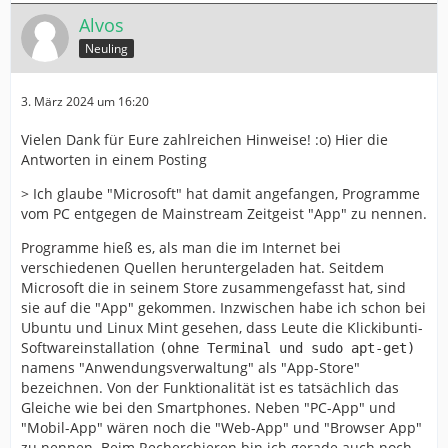
Alvos
Neuling
3. März 2024 um 16:20
Vielen Dank für Eure zahlreichen Hinweise! :o) Hier die
Antworten in einem Posting
> Ich glaube "Microsoft" hat damit angefangen, Programme
vom PC entgegen de Mainstream Zeitgeist "App" zu nennen.
Programme hieß es, als man die im Internet bei
verschiedenen Quellen heruntergeladen hat. Seitdem
Microsoft die in seinem Store zusammengefasst hat, sind
sie auf die "App" gekommen. Inzwischen habe ich schon bei
Ubuntu und Linux Mint gesehen, dass Leute die Klickibunti-
Softwareinstallation
(ohne Terminal und sudo apt-get)
namens "Anwendungsverwaltung" als "App-Store"
bezeichnen. Von der Funktionalität ist es tatsächlich das
Gleiche wie bei den Smartphones. Neben "PC-App" und
"Mobil-App" wären noch die "Web-App" und "Browser App"
zu nennen. Beim Recherchieren bin ich gerade auch noch