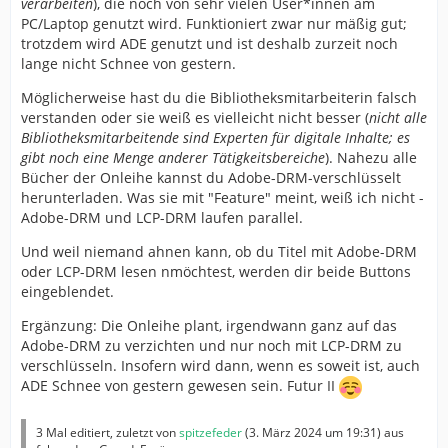
verarbeiten
), die noch von sehr vielen User*innen am
PC/Laptop genutzt wird. Funktioniert zwar nur mäßig gut;
trotzdem wird ADE genutzt und ist deshalb zurzeit noch
lange nicht Schnee von gestern.
Möglicherweise hast du die Bibliotheksmitarbeiterin falsch
verstanden oder sie weiß es vielleicht nicht besser (
nicht alle
Bibliotheksmitarbeitende sind Experten für digitale Inhalte; es
gibt noch eine Menge anderer Tätigkeitsbereiche
). Nahezu alle
Bücher der Onleihe kannst du Adobe-DRM-verschlüsselt
herunterladen. Was sie mit "Feature" meint, weiß ich nicht -
Adobe-DRM und LCP-DRM laufen parallel.
Und weil niemand ahnen kann, ob du Titel mit Adobe-DRM
oder LCP-DRM lesen nmöchtest, werden dir beide Buttons
eingeblendet.
Ergänzung: Die Onleihe plant, irgendwann ganz auf das
Adobe-DRM zu verzichten und nur noch mit LCP-DRM zu
verschlüsseln. Insofern wird dann, wenn es soweit ist, auch
ADE Schnee von gestern gewesen sein. Futur II
3 Mal editiert, zuletzt von
spitzefeder
(
3. März 2024 um 19:31
) aus