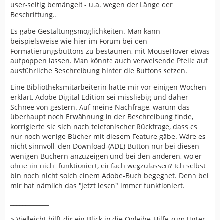
user-seitig bemängelt - u.a. wegen der Länge der
Beschriftung..
Es gäbe Gestaltungsmöglichkeiten. Man kann
beispielsweise wie hier im Forum bei den
Formatierungsbuttons zu bestaunen, mit MouseHover etwas
aufpoppen lassen. Man könnte auch verweisende Pfeile auf
ausführliche Beschreibung hinter die Buttons setzen.
Eine Bibliotheksmitarbeiterin hatte mir vor einigen Wochen
erklärt, Adobe Digital Edition sei missliebig und daher
Schnee von gestern. Auf meine Nachfrage, warum das
überhaupt noch Erwähnung in der Beschreibung finde,
korrigierte sie sich nach telefonischer Rückfrage, dass es
nur noch wenige Bücher mit diesem Feature gäbe. Wäre es
nicht sinnvoll, den Download-(ADE) Button nur bei diesen
wenigen Büchern anzuzeigen und bei den anderen, wo er
ohnehin nicht funktioniert, einfach wegzulassen? Ich selbst
bin noch nicht solch einem Adobe-Buch begegnet. Denn bei
mir hat nämlich das "Jetzt lesen" immer funktioniert.
_____________
> Vielleicht hilft dir ein Blick in die Onleihe-Hilfe zum Unter-