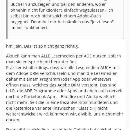
Büchern anzuzeigen und bei den anderen, wo er
ohnehin nicht funktioniert, einfach wegzulassen? Ich
selbst bin noch nicht solch einem Adobe-Buch
begegnet. Denn bei mir hat nämlich das "Jetzt lesen"
immer funktioniert.
hm, jain. Das ist so nicht ganz richtig.
Aktuell kann man ALLE Lesemedien per ADE nutzen, sofern
man sie entsprechend herunterlädt.
Präziser ist allerdings, dass wir alle Lesemedien AUCH mit
dem Adobe DRM verschlüsseln und man die Lesemedien
daher mit einem Programm (oder App oder whatever)
öffnen muss, welches das Adobe DRM versteht. Das sind
i.d.R. die ADE Programme oder Apps und eben auch derzeit
noch die Pocketbook-App ... Bluefire und Aldiko weiß ich
nicht mehr. Seit die in eine Bezahlversion mündeten und
die kostenlose Variante (inzwischen "Classic"?) nicht
weiterentwickelt wird, kümmern wir, divibib, uns nicht mehr
darum.
Dann gibt es eMedien - nicht jede Onleihe hat solche! - die