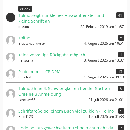
eBook
Tolino zeigt nur kleines Auswahlfenster und
41
kleine Schrift an
oretou
25. Februar 2019 um 11:37
Tolino
5
Bluetensammler
4. August 2026 um 10:51
keine vorzeitige Rückgabe möglich
1
Timsoma
3. August 2026 um 13:37
Problem mit LCP DRM
15
CarolinH
1. August 2026 um 09:19
Tolino Shine 4: Schwierigkeiten bei der Suche +
6
Onleihe 3 Anmeldung
Leselust65
21. Juli 2026 um 21:01
Schriftgröße bei einem Buch viel zu klein - Tolino
5
Becci123
19. Juli 2026 um 01:33
Code bei ausgewechseltem Tolino nicht mehr da
7