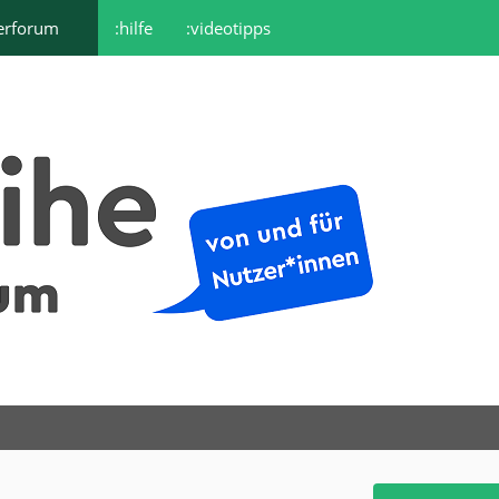
erforum
:hilfe
:videotipps