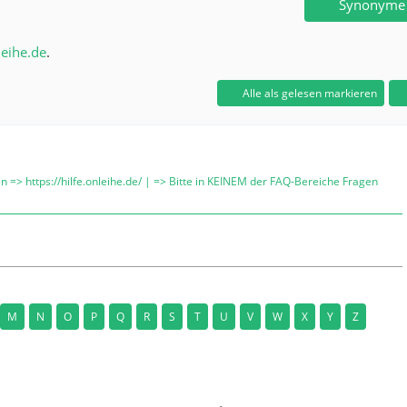
Synonyme
leihe.de
.
Alle als gelesen markieren
n => https://hilfe.onleihe.de/ | => Bitte in KEINEM der FAQ-Bereiche Fragen
M
N
O
P
Q
R
S
T
U
V
W
X
Y
Z