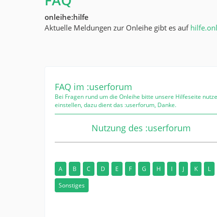
FAQ
onleihe:hilfe
Aktuelle Meldungen zur Onleihe gibt es auf
hilfe.on
FAQ im :userforum
Bei Fragen rund um die Onleihe bitte unsere Hilfeseite nutze
einstellen, dazu dient das :userforum, Danke.
Nutzung des :userforum
A
B
C
D
E
F
G
H
I
J
K
L
Sonstiges