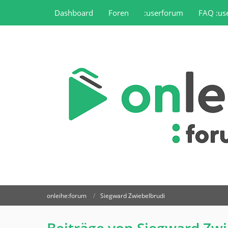
Dashboard
Foren
:userforum
FAQ :us
onleihe:forum
Siegward Zwiebelbrudi