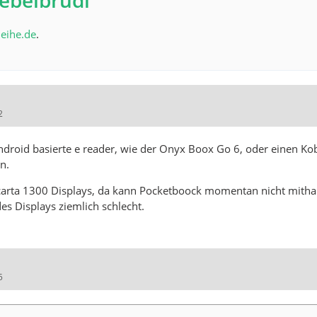
ebelbrudi
leihe.de
.
2
 android basierte e reader, wie der Onyx Boox Go 6, oder einen K
n.
n carta 1300 Displays, da kann Pocketboock momentan nicht mitha
es Displays ziemlich schlecht.
5