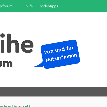
erforum
:hilfe
:videotipps