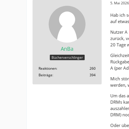
5. Mai 202
Hab ich s
auf etwas
Nutzer A 
zurück, v
20 Tage w
AnBa
Gleichzei
Bücherverschlinger
Rückgabe 
A (per A
Reaktionen
260
Beiträge
394
Mich stör
werden, w
Um das an
DRMs kann
auszahlen
DRM) noch
Oder übe