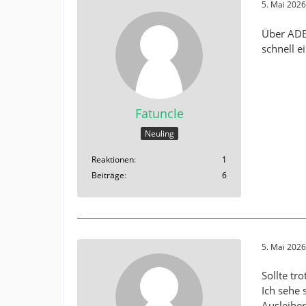
5. Mai 202
Über ADE
schnell ei
Fatuncle
Neuling
Reaktionen
1
Beiträge
6
5. Mai 202
Sollte tr
Ich sehe 
Ausleiher