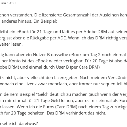
6 um 19:30
chon verstanden. Die lizensierte Gesamtanzahl der Ausleihen kan
 anderes hinaus. Ein Beispiel:
leiht ein eBook für 21 Tage und lädt es per Adobe DRM auf seinen
ergisst aber die Rückgabe per ADE. Wenn ich das DRM richtig ver
eiter lesen.
tig kann aber ein Nutzer B dasselbe eBook am Tag 2 noch einmal 
per Konto ist das eBook wieder verfügbar. Für 20 Tage ist also
dobe DRM) und einmal durch User B (per Care DRM).
t's nicht, aber vielleicht den Lizenzgeber. Nach meinem Verständ
onach eine Lizenz zwar mehrfach, aber immer nur sequentiell hi
 deinem Beispiel "Geld" deutlich zu machen (auch wenn der Vergl
 mir einmal für 21 Tage Geld leihen, aber es mir einmal als Eu
 lassen. Wenn ich die Euros (Care DRM) nach einem Tag zurückge
 für 20 Tage behalten. Das DRM verhindert das nicht.
rsehe ich da etwas?