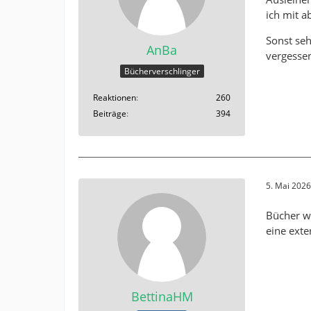
ich mit a
Sonst se
AnBa
vergessen
Bücherverschlinger
Reaktionen
260
Beiträge
394
5. Mai 202
Bücher w
eine exte
BettinaHM