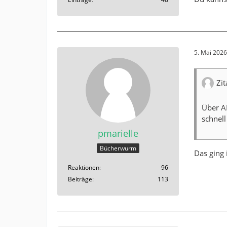
5. Mai 202
Zit
Über A
schnell 
pmarielle
Bücherwurm
Das ging 
Reaktionen
96
Beiträge
113