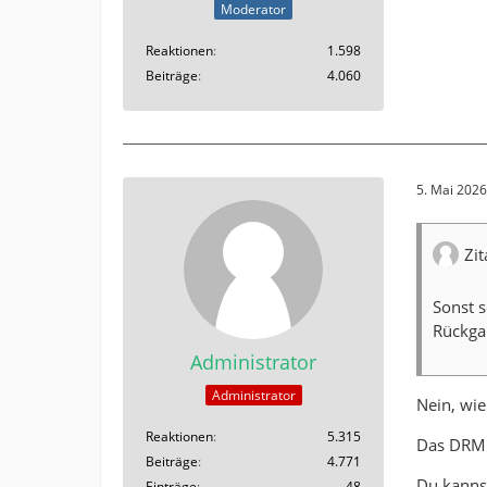
Moderator
Reaktionen
1.598
Beiträge
4.060
5. Mai 202
Zi
Sonst 
Rückga
Administrator
Administrator
Nein, wie
Reaktionen
5.315
Das DRM s
Beiträge
4.771
Du kannst
Einträge
48