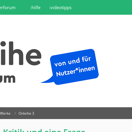
erforum
:hilfe
:videotipps
r Werke
Onleihe 3