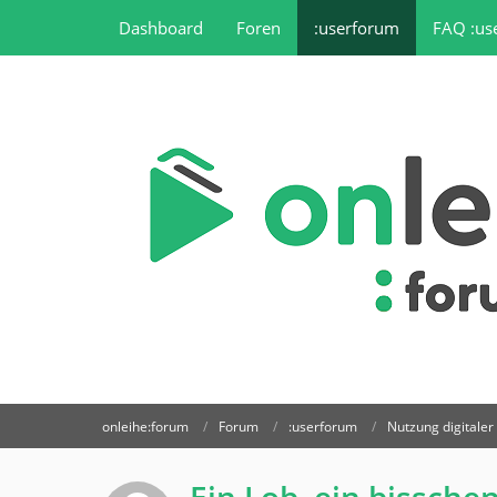
Dashboard
Foren
:userforum
FAQ :us
onleihe:forum
Forum
:userforum
Nutzung digitale