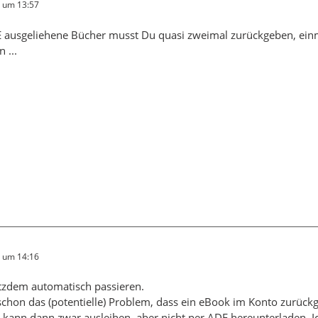
6 um 13:57
 ausgeliehene Bücher musst Du quasi zweimal zurückgeben, einm
n ...
6 um 14:16
otzdem automatisch passieren.
schon das (potentielle) Problem, dass ein eBook im Konto zurück
 kann dann zwar ausleihen, aber nicht per ADE hereunterladen. Ic