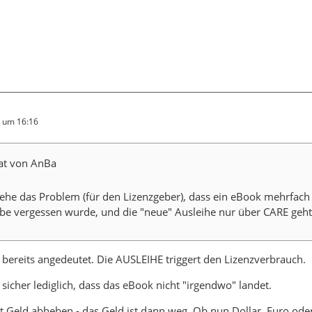
6 um 16:16
tat von AnBa
sehe das Problem (für den Lizenzgeber), dass ein eBook mehrfach
be vergessen wurde, und die "neue" Ausleihe nur über CARE geht
 bereits angedeutet. Die AUSLEIHE triggert den Lizenzverbrauch.
icher lediglich, dass das eBook nicht "irgendwo" landet.
 Geld abheben - das Geld ist dann weg. Ob nun Dollar, Euro ode