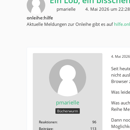
Ein Lob, ein bisschen
pmarielle
4. Mai 2026 um 22:28
onleihe:hilfe
Aktuelle Meldungen zur Onleihe gibt es auf
hilfe.on
4. Mai 202
Seit heut
nicht aus
Browser z
Was leide
pmarielle
Was auch 
Reihe Me
Bücherwurm
Dann noch
Reaktionen
96
Möglichk
Beiträge
113