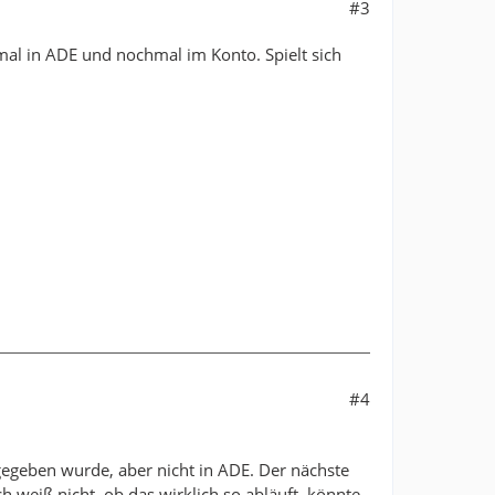
#3
al in ADE und nochmal im Konto. Spielt sich
#4
gegeben wurde, aber nicht in ADE. Der nächste
h weiß nicht, ob das wirklich so abläuft, könnte