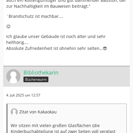
auch ein kostengünstiger und gut dämmender Baustoff, der
zur Nachhaltigkeit im Bauwesen beiträgt.“
´Brandschutz ist machbar….
😉
Ich glaube unser Gebäude ist noch älter und sehr
hellhörig….
Absolute Zufriedenheit ist ohnehin sehr selten…😎
Bibliothekarin
Bücherwurm
4. Juli 2025 um 12:57
Zitat von Kakaokau
Wir sitzen mit vielen großen Glasflächen (die
Kinderbuchabteilung ist auf zwei Seiten voll verglast