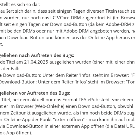
tellt es sich so dar:
 äußert sich darin, dass seit einigen Tagen diversen Titeln (auch s
n wurden, nur noch das LCP/Care-DRM zugeordnet ist (im Browse
hlt seit einigen Tagen der Download-Button (da kein Adobe-DRM zu
ie mit beiden DRMs oder nur mit Adobe-DRM angeboten werden, ha
en Download-Button und können aus der Onleihe-App heraus exter
t.
sgeliehen nach Auftreten des Bugs:
e Titel am 21.04.2025 ausgeliehen wurden (einer mit, einer ohn
 der Fall:
e
Download-Button: Unter dem Reiter 'Infos' steht im Browser: "
 Download-Button: Unter dem Reiter 'Infos' steht im Browser: "Fo
sgeliehen vor Auftreten des Bugs:
Titel, bei dem aktuell nur das Format TEA ePub steht,
vor
einem 
at er im Browser (Web-Onleihe) einen Download-Button, obwohl n
einem Zeitpunkt ausgeliehen wurde, als ihm noch beide DRMs zug
 der Onleihe-App der Punkt "extern öffnen" - man kann ihn auf 
via Download-Button in einer externen App öffnen (die Datei UR
ok-App öffnen).