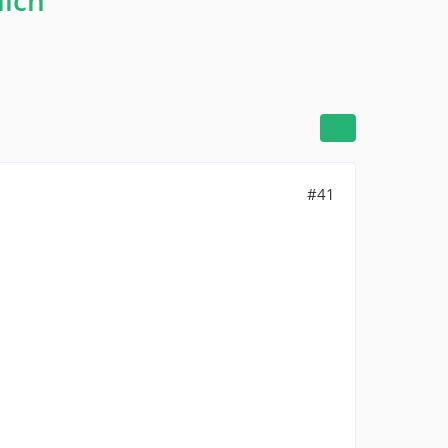
lich
#41