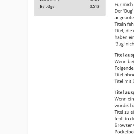
Für mich s
Beiträge
3.513
Der 'Bug'
angebote
Titeln fe
Titel, d
haben ein
'Bug' nich
Titel au
Wenn beid
Folgendes
Titel
ohn
Titel mit
Titel au
Wenn ein 
wurde, h
Titel zu 
fehlt in
Browser 
Pocketbo