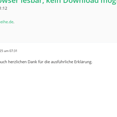
rowser lesbar, kein Download mög
1:12
leihe.de
.
025 um 07:31
uch herzlichen Dank für die ausführliche Erklärung.