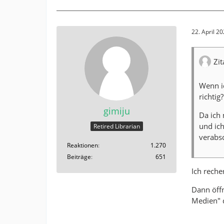
22. April 2
Zit
Wenn ic
richtig
gimiju
Da ich 
und ic
Retired Librarian
verabsc
Reaktionen
1.270
Beiträge
651
Ich reche
Dann öffn
Medien" d