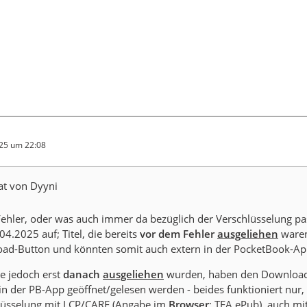
025 um 22:08
at von Dyyni
 Fehler, oder was auch immer da bezüglich der Verschlüsselung pas
04.2025 auf; Titel, die bereits
vor
dem Fehler
ausgeliehen
waren
ad-Button und könnten somit auch extern in der PocketBook-Ap
die jedoch erst
danach
ausgeliehen
wurden, haben den Downloa
in der PB-App geöffnet/gelesen werden - beides funktioniert nur, 
lüsselung mit LCP/CARE (Angabe im
Browser
: TEA ePub), auch 