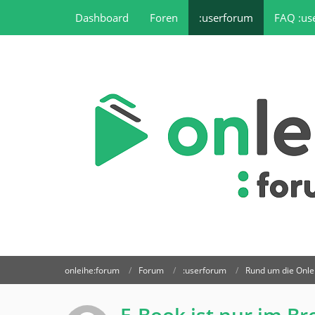
Dashboard
Foren
:userforum
FAQ :us
onleihe:forum
Forum
:userforum
Rund um die Onle