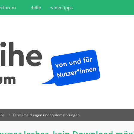
erforum
:hilfe
:videotipps
ihe
Fehlermeldungen und Systemstörungen