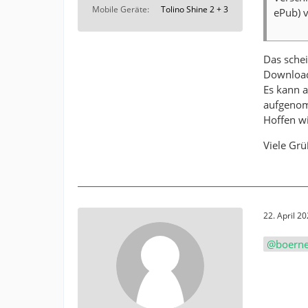
Mobile Geräte
Tolino Shine 2 + 3
ePub) v
Das schei
Download-
Es kann a
aufgenom
Hoffen wi
Viele Grü
22. April 2
boern