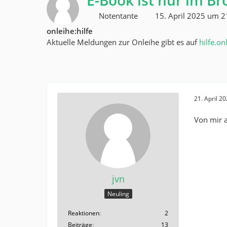
E-Book ist nur im B
Notentante
15. April 2025 um 2
onleihe:hilfe
Aktuelle Meldungen zur Onleihe gibt es auf
hilfe.on
21. April 2
Von mir a
jvn
Neuling
Reaktionen
2
Beiträge
13