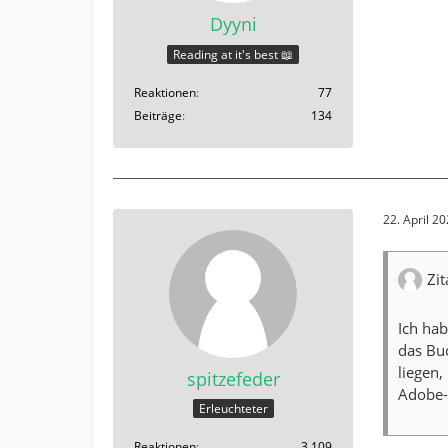
Dyyni
Reading at it's best 📖
Reaktionen
77
Beiträge
134
22. April 2
Zi
Ich ha
das Bu
liegen,
spitzefeder
Adobe-
Erleuchteter
Reaktionen
3.109