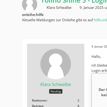
Tolino Shine 5 - Lo
Klara Schwalbe
9. Januar 2025 
onleihe:hilfe
Aktuelle Meldungen zur Onleihe gibt es auf
hilfe.on
9. Januar 2
Hallo,
ich bleib
Login erf
Klara Schwalbe
Der 
Neuling
kei
Reaktionen
2
Beiträge
6