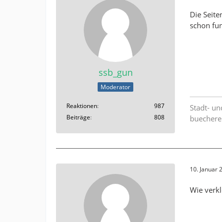
Die Seite
schon fun
ssb_gun
Moderator
Reaktionen
987
Stadt- un
Beiträge
808
buechere
10. Januar
Wie verkl