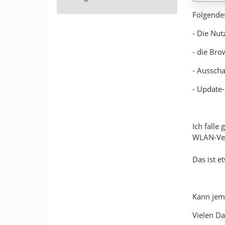
Folgendes
- Die Nut
- die Bro
- Aussch
- Update-
Ich falle
WLAN-Ver
Das ist e
Kann jem
Vielen Da