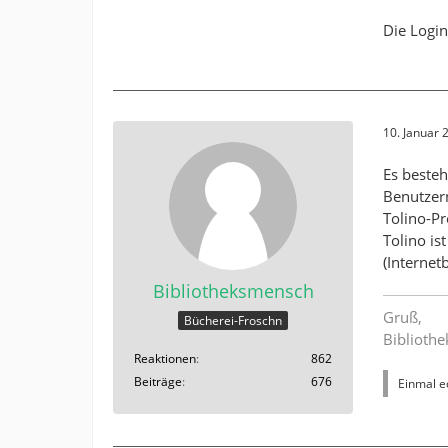
Die Login
10. Januar
Es besteh
Benutzern
Tolino-Pr
Tolino is
(Internet
Bibliotheksmensch
Gruß,
Bücherei-Froschn
Biblioth
Reaktionen
862
Beiträge
676
Einmal ed