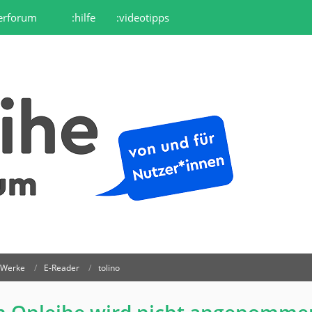
erforum
:hilfe
:videotipps
r Werke
E-Reader
tolino