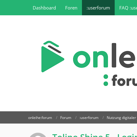
Dashboard
Foren
:userforum
FAQ :us
onleihe:forum
Forum
:userforum
Nutzung digitale