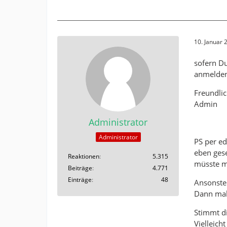
10. Januar
sofern Du
anmelden
Freundli
Admin
Administrator
Administrator
PS per ed
eben gese
Reaktionen
5.315
müsste m
Beiträge
4.771
Einträge
48
Ansonste
Dann mal
Stimmt d
Vielleicht