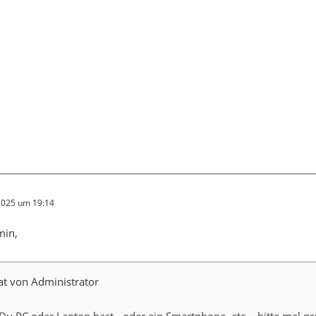
 2025 um 19:14
min,
at von Administrator
Du PC oder Laptop hast - oder ein Smartphone, etc. - bitte mal p