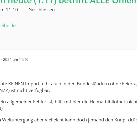
 heute (1.11) betrifft ALLE Onle
um 11:10
Geschlossen
leihe.de
.
r 2024 um 11:10
eute KEINEN Import, d.h. auch in den Bundesländern ohne Feierta
NZZ) ist nicht verfügbar.
ein allgemeiner Fehler ist, hilft mit hier die Heimatbibliothek nic
t).
in Weltuntergang aber vielleicht kann doch jemand den Knopf drü