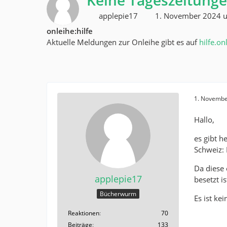
Keine Tageszeitungen
applepie17
1. November 2024 
onleihe:hilfe
Aktuelle Meldungen zur Onleihe gibt es auf
hilfe.on
1. Novembe
Hallo,
es gibt h
Schweiz: 
Da diese 
applepie17
besetzt is
Bücherwurm
Es ist ke
Reaktionen
70
Beiträge
133