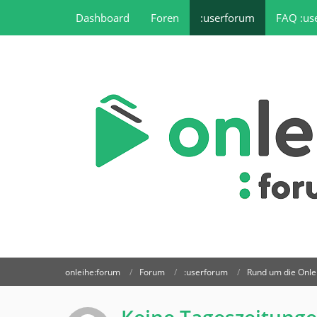
Dashboard
Foren
:userforum
FAQ :us
onleihe:forum
Forum
:userforum
Rund um die Onle