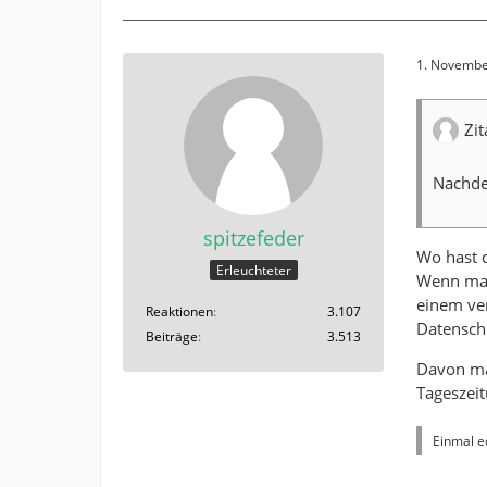
1. Novembe
Zi
Nachdem
spitzefeder
Wo hast 
Erleuchteter
Wenn man
einem ver
Reaktionen
3.107
Datenschu
Beiträge
3.513
Davon mal
Tageszeit
Einmal ed