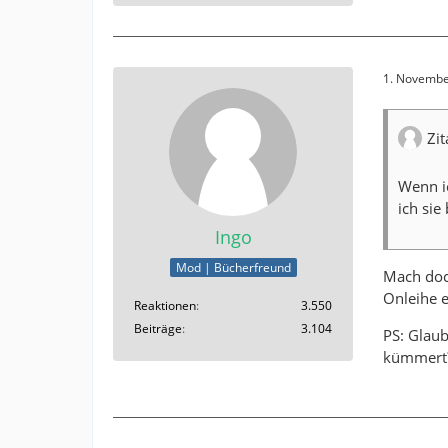
1. Novembe
Zi
Wenn ic
ich sie
Ingo
Mod | Bücherfreund
Mach doch
Onleihe e
Reaktionen
3.550
Beiträge
3.104
PS: Glaub
kümmert