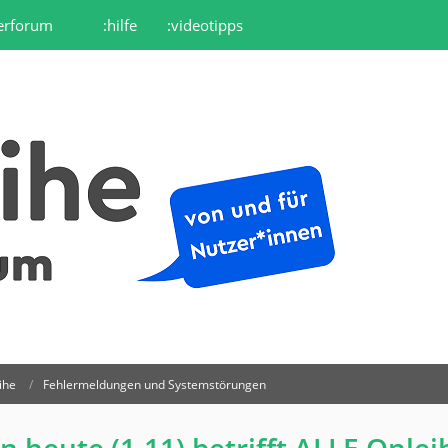
erforum
:hilfe
:videotipps
ihe
Fehlermeldungen und Systemstörungen