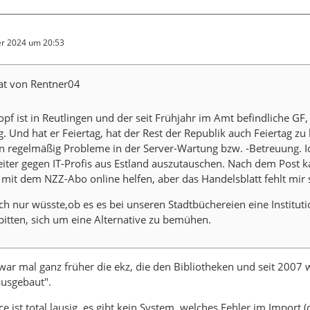
r 2024 um 20:53
tat von Rentner04
pf ist in Reutlingen und der seit Frühjahr im Amt befindliche GF,
g. Und hat er Feiertag, hat der Rest der Republik auch Feiertag 
n regelmäßig Probleme in der Server-Wartung bzw. -Betreuung. Ic
eiter gegen IT-Profis aus Estland auszutauschen. Nach dem Post 
 mit dem NZZ-Abo online helfen, aber das Handelsblatt fehlt mir 
h nur wüsste,ob es es bei unseren Stadtbüchereien eine Institutio
 bitten, sich um eine Alternative zu bemühen.
war mal ganz früher die ekz, die den Bibliotheken und seit 2007
ausgebaut".
ce ist total lausig, es gibt kein System, welches Fehler im Import