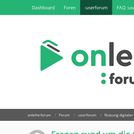
Dashboard
Foren
:userforum
FAQ :us
onleihe:forum
Forum
:userforum
Nutzung digitale