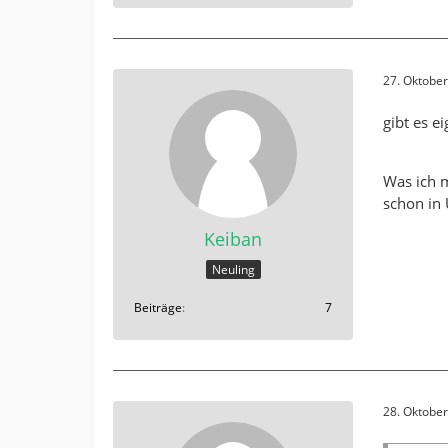
27. Oktobe
gibt es e
Was ich m
schon in 
Keiban
Neuling
Beiträge
7
28. Oktobe