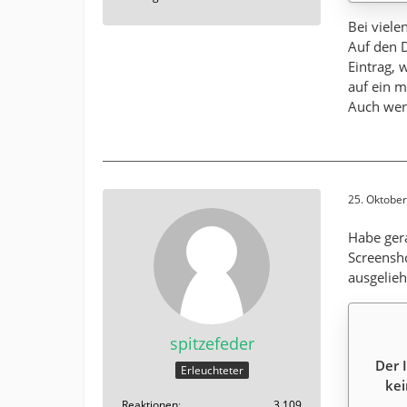
Bei viele
Auf den D
Eintrag, 
auf ein m
Auch wenn
25. Oktobe
Habe gera
Screensho
ausgelieh
spitzefeder
Der 
Erleuchteter
kei
Reaktionen
3.109