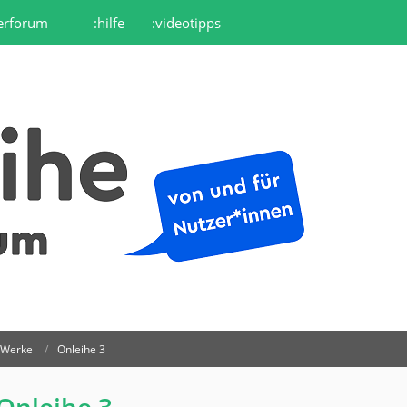
erforum
:hilfe
:videotipps
r Werke
Onleihe 3