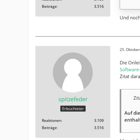
Beiträge
3.516
Und noch
25. Oktobe
Die Onlei
Software
Zitat dar
Zit
spitzefeder
Erleuchteter
Auf di
enthal
Reaktionen
3.109
Beiträge
3.516