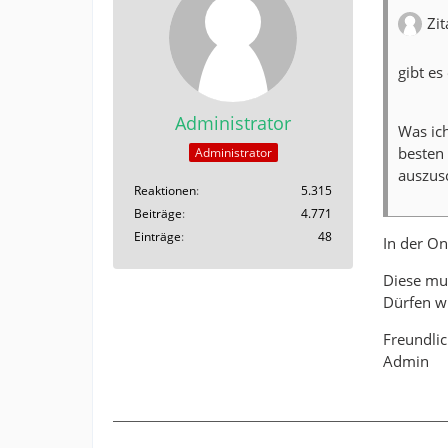
Zit
gibt es
Administrator
Was ic
besten 
Administrator
auszus
Reaktionen
5.315
Beiträge
4.771
Einträge
48
In der On
Diese mus
Dürfen wi
Freundli
Admin