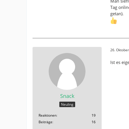
Man sieht
Tag onlin
getan).
26. Oktobe
Ist es ei
Snack
Neuling
Reaktionen
19
Beiträge
16