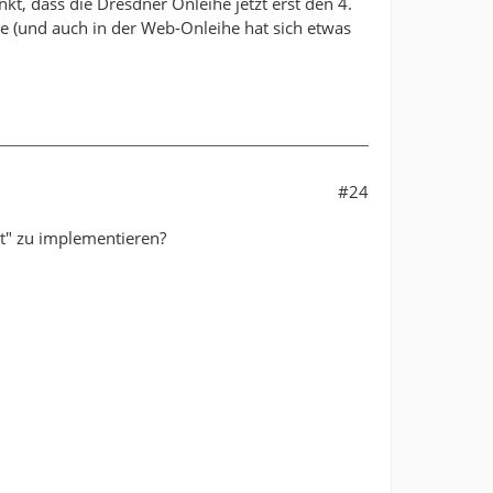
t, dass die Dresdner Onleihe jetzt erst den 4.
gle (und auch in der Web-Onleihe hat sich etwas
#24
eit" zu implementieren?