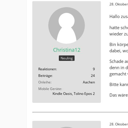
28. Oktobe
Hallo z
hatte sc
wieder zu
Bin körpe
Christina12
dabei, wo
Neuling
Schade au
denn in 
Reaktionen
9
gemacht 
Beiträge
24
Onleihe
Aachen
Bitte kan
Mobile Geräte
Kindle Oasis, Tolino Epos 2
Das wäre
28. Oktobe