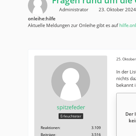
Fragen rund um die 
Administrator
23. Oktober 202
onleihe:hilfe
Aktuelle Meldungen zur Onleihe gibt es auf
hilfe.on
25. Oktobe
In der Li
nichts da
bekannt i
spitzefeder
Der 
Erleuchteter
kei
Reaktionen
3.109
Beiträge
3.516