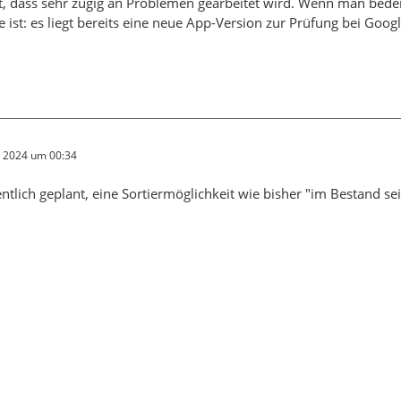
, dass sehr zügig an Problemen gearbeitet wird. Wenn man bedenk
e ist: es liegt bereits eine neue App-Version zur Prüfung bei Goo
r 2024 um 00:34
gentlich geplant, eine Sortiermöglichkeit wie bisher "im Bestand s