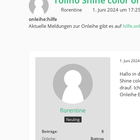
Tolino Shine color o
florentine
1. Juni 2024 um 17:2
onleihe:hilfe
Aktuelle Meldungen zur Onleihe gibt es auf
hilfe.on
1. Juni 202
Hallo in
Shine col
drauf. Ic
Onleihe B
florentine
Neuling
Beiträge
8
Onleihe
Bottrop