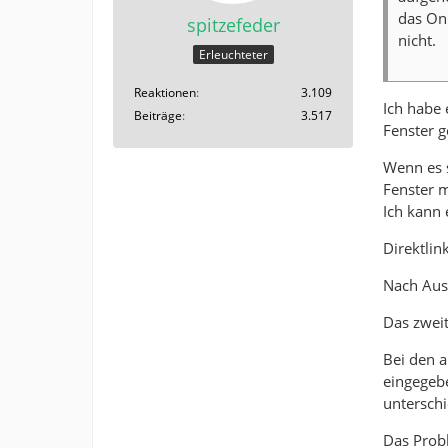
das Onl
spitzefeder
nicht.
Erleuchteter
Reaktionen
3.109
Ich habe 
Beiträge
3.517
Fenster g
Wenn es s
Fenster 
Ich kann 
Direktlin
Nach Ausw
Das zweit
Bei den 
eingegeb
untersch
Das Probl