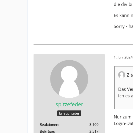
die divib
Es kann n
Sorry - h
1. Juni 202
Zi
Das Ver
ich es 
spitzefeder
Erleuchteter
Nur zum V
Login-Dat
Reaktionen
3.109
Beiträge
3.517