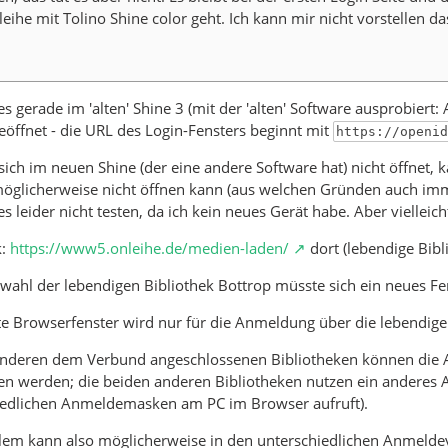
eihe mit Tolino Shine color geht. Ich kann mir nicht vorstellen d
es gerade im 'alten' Shine 3 (mit der 'alten' Software ausprobiert
eöffnet - die URL des Login-Fensters beginnt mit
https://openid
ich im neuen Shine (der eine andere Software hat) nicht öffnet, 
möglicherweise nicht öffnen kann (aus welchen Gründen auch imm
es leider nicht testen, da ich kein neues Gerät habe. Aber viellei
k:
https://www5.onleihe.de/medien-laden/
dort (lebendige Bibl
ahl der lebendigen Bibliothek Bottrop müsste sich ein neues Fe
e Browserfenster wird nur für die Anmeldung über die lebendige 
anderen dem Verbund angeschlossenen Bibliotheken können die A
en werden; die beiden anderen Bibliotheken nutzen ein anderes 
iedlichen Anmeldemasken am PC im Browser aufruft).
em kann also möglicherweise in den unterschiedlichen Anmeldeve