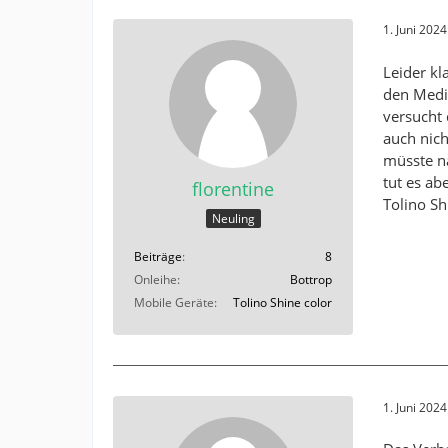
1. Juni 202
Leider kl
den Medie
versucht
auch nich
müsste n
tut es ab
florentine
Tolino Sh
Neuling
Beiträge
8
Onleihe
Bottrop
Mobile Geräte
Tolino Shine color
1. Juni 202