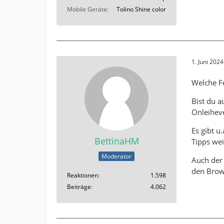
Mobile Geräte
Tolino Shine color
1. Juni 202
Welche F
Bist du a
Onleihev
Es gibt u.
BettinaHM
Tipps wei
Moderator
Auch de
den Brows
Reaktionen
1.598
Beiträge
4.062