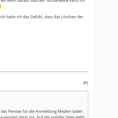
inen Reim darauf machen. Mittlerweile kann ich
lich hatte ich das Gefühl, dass das Löschen der
#5
p das Fenster für die Anmeldung Medien laden
da passiert dann nix. Auf der onleihe Seite steht