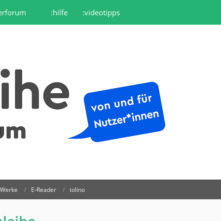
erforum
:hilfe
:videotipps
r Werke
E-Reader
tolino