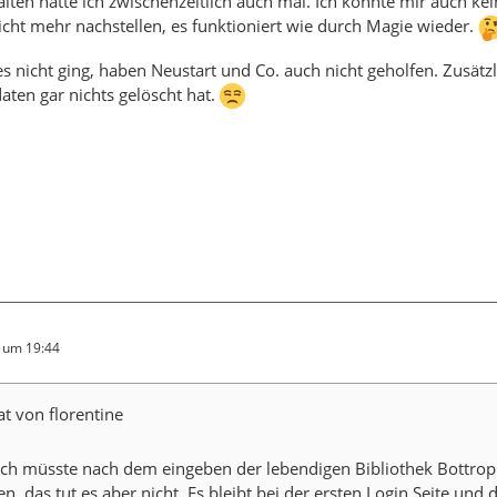
lten hatte ich zwischenzeitlich auch mal. Ich konnte mir auch ke
icht mehr nachstellen, es funktioniert wie durch Magie wieder.
es nicht ging, haben Neustart und Co. auch nicht geholfen. Zusätz
ten gar nichts gelöscht hat.
4 um 19:44
at von florentine
lich müsste nach dem eingeben der lebendigen Bibliothek Bottro
n, das tut es aber nicht. Es bleibt bei der ersten Login Seite und 