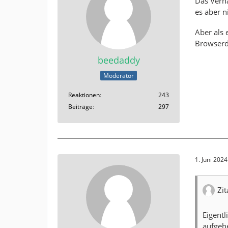
Das Verha
es aber n
Aber als 
Browserda
beedaddy
Moderator
Reaktionen
243
Beiträge
297
1. Juni 202
Zit
Eigent
aufgehe