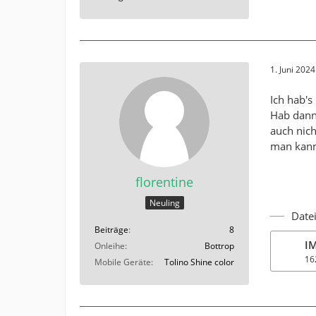
1. Juni 202
Ich hab's
Hab dann
auch nich
man kann
florentine
Neuling
Date
Beiträge
8
I
Onleihe
Bottrop
16
Mobile Geräte
Tolino Shine color