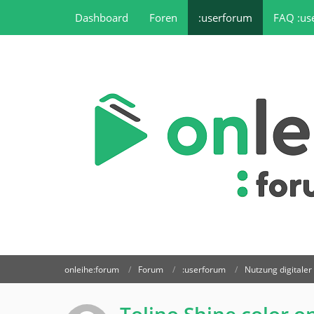
Dashboard
Foren
:userforum
FAQ :us
onleihe:forum
Forum
:userforum
Nutzung digitale