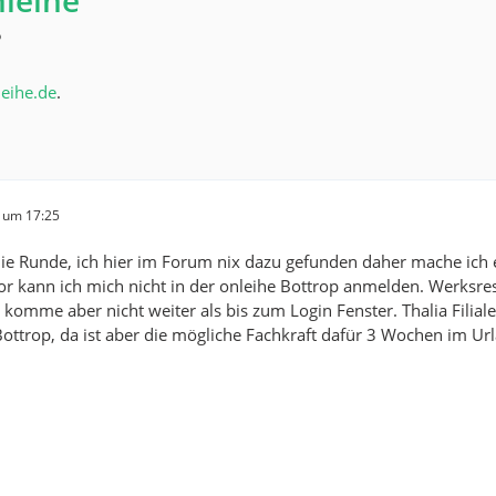
nleihe
5
leihe.de
.
4 um 17:25
 die Runde, ich hier im Forum nix dazu gefunden daher mache ic
or kann ich mich nicht in der onleihe Bottrop anmelden. Werksr
h komme aber nicht weiter als bis zum Login Fenster. Thalia Filial
ottrop, da ist aber die mögliche Fachkraft dafür 3 Wochen im Urlau