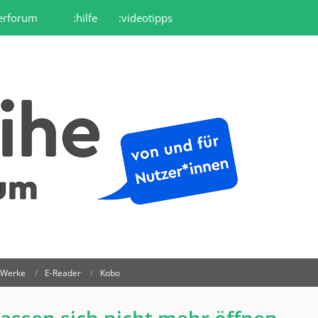
erforum
:hilfe
:videotipps
r Werke
E-Reader
Kobo