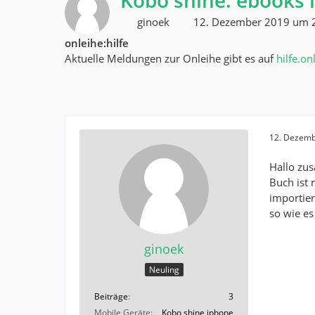
Kobo shine: ebooks 
ginoek
12. Dezember 2019 um 
onleihe:hilfe
Aktuelle Meldungen zur Onleihe gibt es auf
hilfe.on
12. Dezemb
Hallo zus
Buch ist 
importier
so wie es
ginoek
Neuling
Beiträge
3
Mobile Geräte
Kobo shine iphone