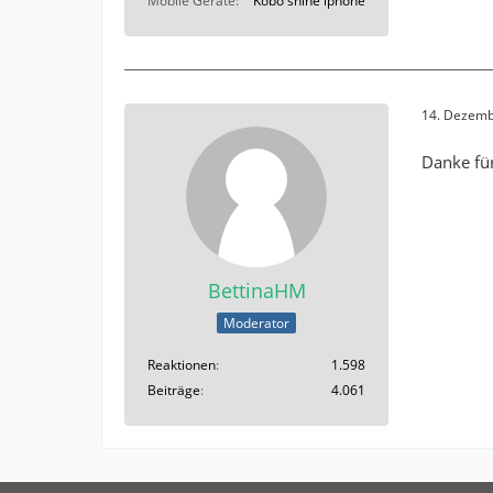
Mobile Geräte
Kobo shine iphone
14. Dezemb
Danke für
BettinaHM
Moderator
Reaktionen
1.598
Beiträge
4.061