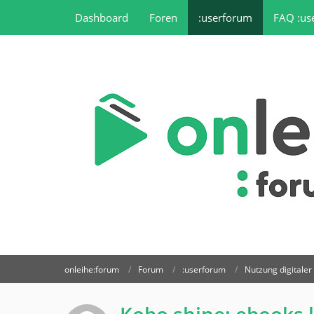
Dashboard
Foren
:userforum
FAQ :us
onleihe:forum
Forum
:userforum
Nutzung digitale