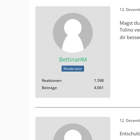
12. Dezemb
Magst du
Tolino ve
dir besse
BettinaHM
Moderator
Reaktionen
1.598
Beiträge
4.061
12. Dezemb
Entschul