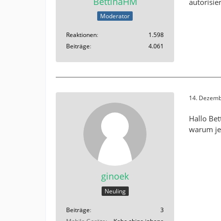
BettinaHM
autorisi
Moderator
Reaktionen
1.598
Beiträge
4.061
14. Dezemb
Hallo Bet
warum jet
ginoek
Neuling
Beiträge
3