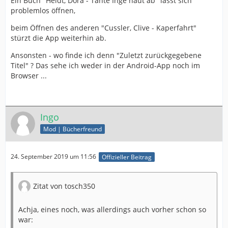
Ein Buch "Heldt, Dora - Tante Inge haut ab" lässt sich
problemlos öffnen,
beim Öffnen des anderen "Cussler, Clive - Kaperfahrt"
stürzt die App weiterhin ab.
Ansonsten - wo finde ich denn "Zuletzt zurückgegebene
Titel" ? Das sehe ich weder in der Android-App noch im
Browser ...
Ingo
Mod | Bücherfreund
24. September 2019 um 11:56
Offizieller Beitrag
Zitat von tosch350
Achja, eines noch, was allerdings auch vorher schon so
war: