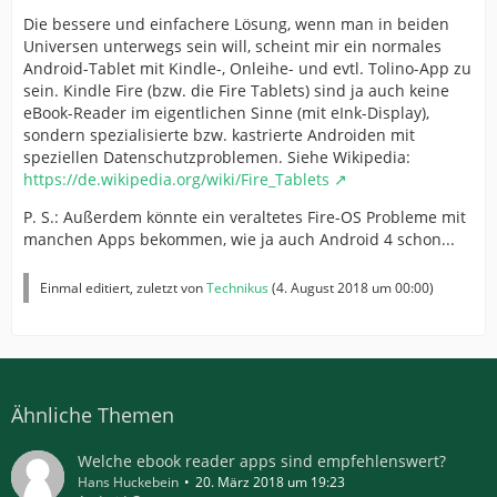
Die bessere und einfachere Lösung, wenn man in beiden
Universen unterwegs sein will, scheint mir ein normales
Android-Tablet mit Kindle-, Onleihe- und evtl. Tolino-App zu
sein. Kindle Fire (bzw. die Fire Tablets) sind ja auch keine
eBook-Reader im eigentlichen Sinne (mit eInk-Display),
sondern spezialisierte bzw. kastrierte Androiden mit
speziellen Datenschutzproblemen. Siehe Wikipedia:
https://de.wikipedia.org/wiki/Fire_Tablets
P. S.: Außerdem könnte ein veraltetes Fire-OS Probleme mit
manchen Apps bekommen, wie ja auch Android 4 schon...
Einmal editiert, zuletzt von
Technikus
(
4. August 2018 um 00:00
)
Ähnliche Themen
Welche ebook reader apps sind empfehlenswert?
Hans Huckebein
20. März 2018 um 19:23